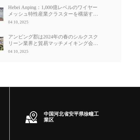
Hebei Anping：1,000億レベルのワイヤー
メッシュ特性産業クラスターを構築する
ためにあらゆる努力をする
04 10, 2025
アンピング郡は2024年の春のシルクスク
リーン業界と貿易マッチメイキング会議
を開催しました
04 10, 2025
中国河北省安平県徐疃工
業区