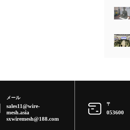
メール
〒
sales11@wire-
mesh.asia
053600
sxwiremesh@188.com