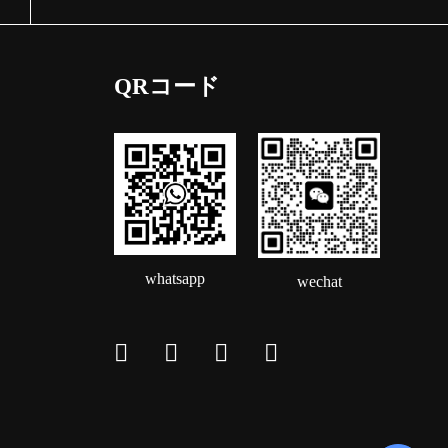
QRコード
whatsapp
wechat