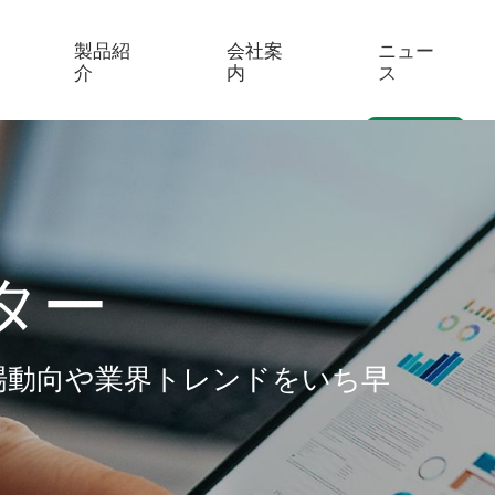
製品紹
会社案
ニュー
介
内
ス
ター
場動向や業界トレンドをいち早