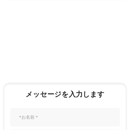
オンラインメッセージ
あなたの満足は私たちの最大の動機で
す
技術革新、製品の品質は企業の魂、市場需要です。
顧客満足度は企業の生活です
メッセージを入力します