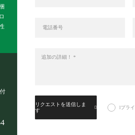
梱
ロ
性
け付
リクエストを送信しま
lプラ
す
54