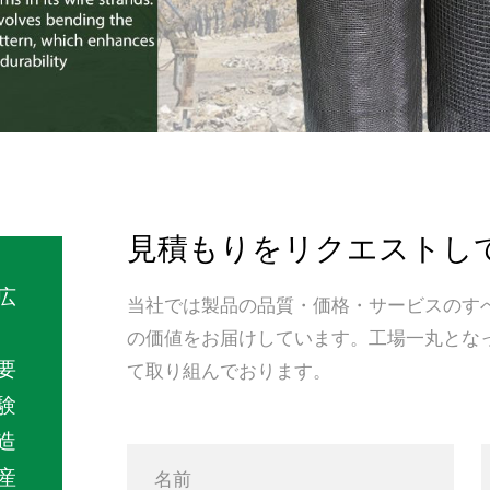
見積もりをリクエストし
広
当社では製品の品質・価格・サービスのす
の価値をお届けしています。工場一丸とな
要
て取り組んでおります。
験
造
産