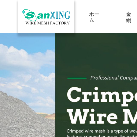
ホー
金
ム
網