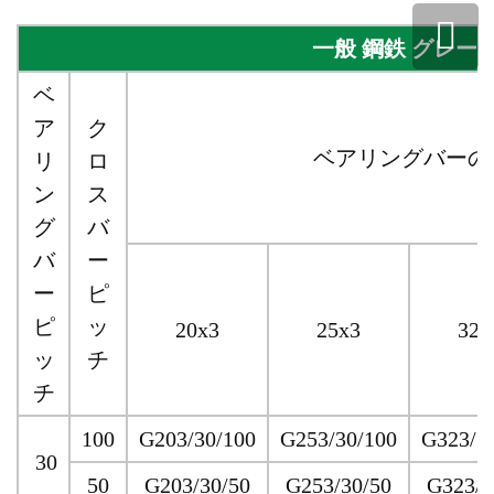
一般
鋼鉄
グレー
ベ
ア
ク
ベアリングバーの
リ
ロ
ン
ス
グ
バ
バ
ー
ー
ピ
ピ
ッ
20x3
25x3
32x
ッ
チ
チ
100
G203/30/100
G253/30/100
G323/3
30
50
G203/30/50
G253/30/50
G323/3