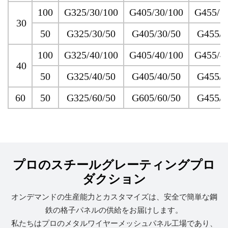
100
G325/30/100
G405/30/100
G455/3
30
50
G325/30/50
G405/30/50
G455/3
100
G325/40/100
G405/40/100
G455/4
40
50
G325/40/50
G405/40/50
G455/4
60
50
G325/60/50
G605/60/50
G455/6
プロのスチールグレーティングプロ
ダクション
オンデマンドの生産能力とカスタマイズは、安全で簡単な鋼
鉄の格子パネルの供給をお届けします。
私たちはプロのメタルワイヤーメッシュパネル工場であり、